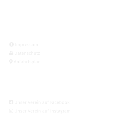
© Copyright
2026 - BC Aichach 1917 e.V.
KONTAKT & INFORMATIONEN
Impressum
Datenschutz
Anfahrtsplan
SOZIALE MEDIEN
Unser Verein auf Facebook
Unser Verein auf Instagram
INTERN