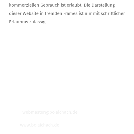
kommerziellen Gebrauch ist erlaubt. Die Darstellung
dieser Website in fremden Frames ist nur mit schriftlicher
Erlaubnis zulässig.
VEREINSADRESSE
BC Aichach 1917 e.V.
Schrobenhausener Straße 21
86551 Aichach
Email:
webmaster@bc-aichach.de
Web:
www.bc-aichach.de