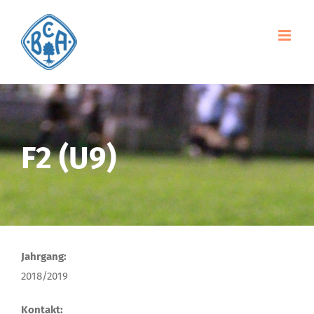
Zum
Inhalt
springen
F2 (U9)
Jahrgang:
2018/2019
Kontakt: