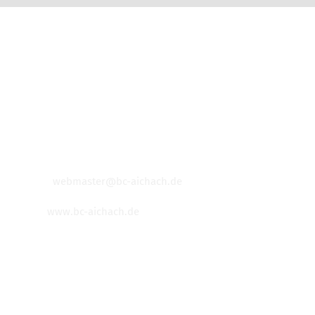
VEREINSADRESSE
BC Aichach 1917 e.V.
Schrobenhausener Straße 21
86551 Aichach
Email:
webmaster@bc-aichach.de
Web:
www.bc-aichach.de
© Copyright
2026 - BC Aichach 1917 e.V.
KONTAKT & INFORMATIONEN