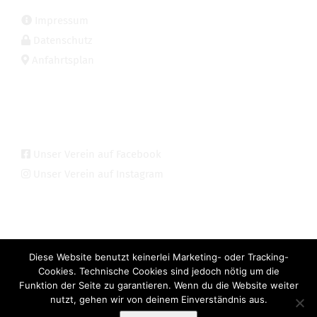
Impressum
Datenschutz
Anfahrtsplan
SOZIALE MEDIEN
Unser Verein auf Facebook
Unser Verein auf Instagram
INTERN
Diese Website benutzt keinerlei Marketing- oder Tracking-
Trainer-Bereich
Cookies. Technische Cookies sind jedoch nötig um die
Funktion der Seite zu garantieren. Wenn du die Website weiter
nutzt, gehen wir von deinem Einverständnis aus.