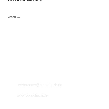
Laden...
VEREINSADRESSE
BC Aichach 1917 e.V.
Schrobenhausener Straße 21
86551 Aichach
Email:
webmaster@bc-aichach.de
Web:
www.bc-aichach.de
© Copyright
2026 - BC Aichach 1917 e.V.