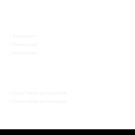
KONTAKT & INFORMATIONEN
Impressum
Datenschutz
Anfahrtsplan
SOZIALE MEDIEN
Unser Verein auf Facebook
Unser Verein auf Instagram
INTERN