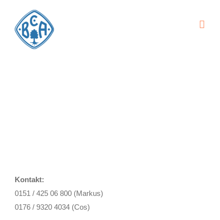
Zum
Inhalt
springen
Erste Mannschaft
Kontakt:
0151 / 425 06 800‬‬ (Markus)
0176 / 9320 4034‬ (Cos)