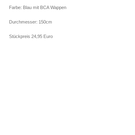
Farbe: Blau mit BCA Wappen
Durchmesser: 150cm
Stückpreis 24,95 Euro
VEREINSADRESSE
BC Aichach 1917 e.V.