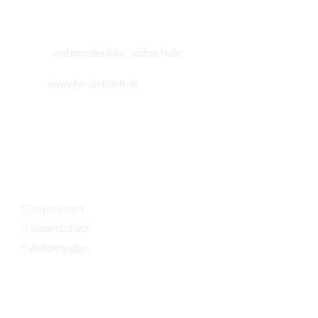
Schrobenhausener Straße 21
86551 Aichach
Email:
webmaster@bc-aichach.de
Web:
www.bc-aichach.de
© Copyright
2026 - BC Aichach 1917 e.V.
KONTAKT & INFORMATIONEN
Impressum
Datenschutz
Anfahrtsplan
SOZIALE MEDIEN